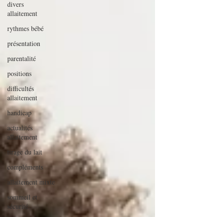
divers
allaitement
rythmes bébé
présentation
parentalité
positions
difficultés
allaitement
handicap
actualités
allaitement
tirage du lait
compléments
allaitement mixte
sommeil et
sécurité