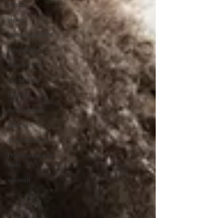
sevrage
pleurs
sommeil de bébé
témoignage
Attachement
psychologie
biberon
médicaments
Bambin
diversification
Professionnel de
santé
sommeil