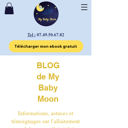
Tel :
07.49.50.67.82
Télécharger mon ebook gratuit
BLOG
de My
Baby
Moon
Informations, astuces et
témoignages sur l'allaitement