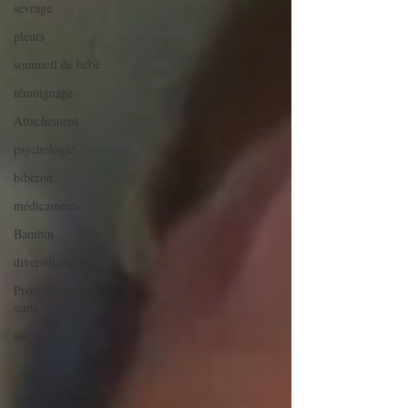
sevrage
pleurs
sommeil de bébé
témoignage
Attachement
psychologie
biberon
médicaments
Bambin
diversification
Professionnel de
santé
sommeil