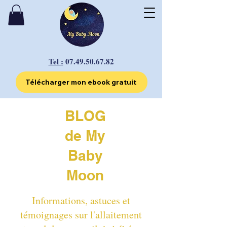
Tel :
07.49.50.67.82
Télécharger mon ebook gratuit
BLOG
de My
Baby
Moon
Informations, astuces et
témoignages sur l'allaitement