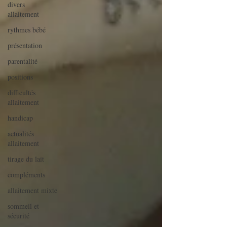
divers
allaitement
rythmes bébé
présentation
parentalité
positions
difficultés
allaitement
handicap
actualités
allaitement
tirage du lait
compléments
allaitement mixte
sommeil et
sécurité