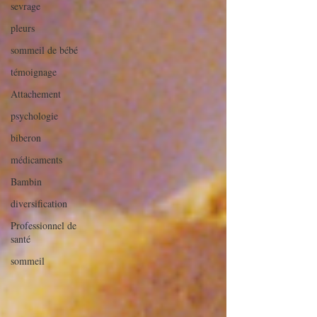
sevrage
pleurs
sommeil de bébé
témoignage
Attachement
psychologie
biberon
médicaments
Bambin
diversification
Professionnel de
santé
sommeil