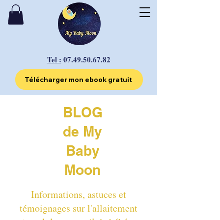
Tel :
07.49.50.67.82
Télécharger mon ebook gratuit
BLOG
de My
Baby
Moon
Informations, astuces et
témoignages sur l'allaitement