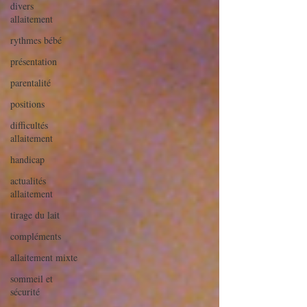
divers
allaitement
rythmes bébé
présentation
parentalité
positions
difficultés
allaitement
handicap
actualités
allaitement
tirage du lait
compléments
allaitement mixte
sommeil et
sécurité